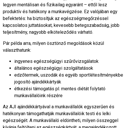
legyen mentálisan és fizikailag egyaránt – ettől lesz
produktív és hatékony a munkavégzése. Ez valójában egy
befektetés: ha biztosítjuk az egészségmegőrzéssel
kapcsolatos juttatásokat, kevesebb betegszabadság, jobb
teljesítmény, nagyobb elköteleződés várható.
Pár példa arra, milyen ösztönző megoldások közül
választhatunk:
ingyenes egészségügyi szűrővizsgálatok
általános egészségügyi szolgáltatások
edzőtermek, uszodák és egyéb sportlétesítményekbe
jogosító ajándékkártyák
étkezési támogatás pl. mentes diétát folytató
munkavállalóink részére
Az AJI ajándékkártyával a munkavállalók egyszerűen és
hatékonyan támogathatják munkavállalóik testi és lelki
egészségét. A munkavállaló eldöntheti, milyen összeggel
kívánja feltölteni az egészségkártyát, a megajándékozott