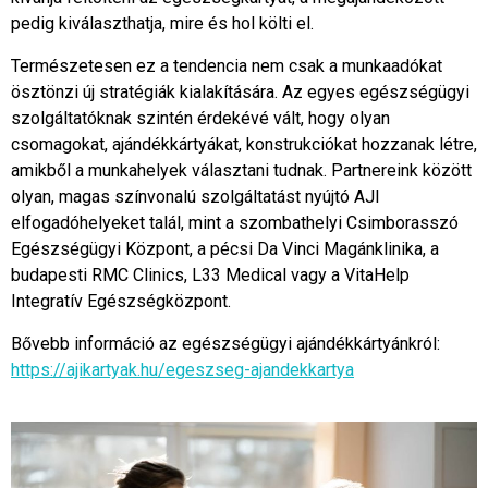
pedig kiválaszthatja, mire és hol költi el.
Természetesen ez a tendencia nem csak a munkaadókat
ösztönzi új stratégiák kialakítására. Az egyes egészségügyi
szolgáltatóknak szintén érdekévé vált, hogy olyan
csomagokat, ajándékkártyákat, konstrukciókat hozzanak létre,
amikből a munkahelyek választani tudnak. Partnereink között
olyan, magas színvonalú szolgáltatást nyújtó AJI
elfogadóhelyeket talál, mint a szombathelyi Csimborasszó
Egészségügyi Központ, a pécsi Da Vinci Magánklinika, a
budapesti RMC Clinics, L33 Medical vagy a VitaHelp
Integratív Egészségközpont.
Bővebb információ az egészségügyi ajándékkártyánkról:
https://ajikartyak.hu/egeszseg-ajandekkartya