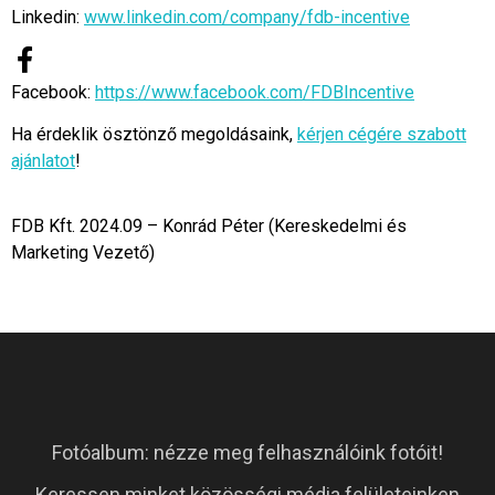
Linkedin:
www.linkedin.com/company/fdb-incentive
Facebook:
https://www.facebook.com/FDBIncentive
Ha érdeklik ösztönző megoldásaink,
kérjen cégére szabott
ajánlatot
!
FDB Kft. 2024.09 – Konrád Péter (Kereskedelmi és
Marketing Vezető)
Fotóalbum: nézze meg felhasználóink fotóit!
Keressen minket közösségi média felületeinken