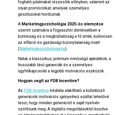
fogható jutalmakat részesítik előnyben, valamint az
olyan promóciókat, amelyek személyes
gesztusokat hordoznak.
A
Marketingpszichológia 2025-ös elemzése
szerint számukra a fogyasztói döntésekben a
biztonság és a megbízhatóság a fő érték, különösen
az infláció és gazdasági bizonytalanság miatt
(
Marketingpszichológia.hu
).
Náluk a klasszikus, prémium minőségű ajándékok, a
hosszabb távú garanciák és a személyes
ügyfélkapcsolat a legjobb motivációs eszközök.
Hogyan segít az FDB Incentive?
Az
FDB Incentive
kínálata alakítható a különböző
generációk motivációs igényeihez ezáltal lehetővé
teszi, hogy minden generációt a saját nyelvén
szólítsunk meg. A digitális megoldásoktól kezdve