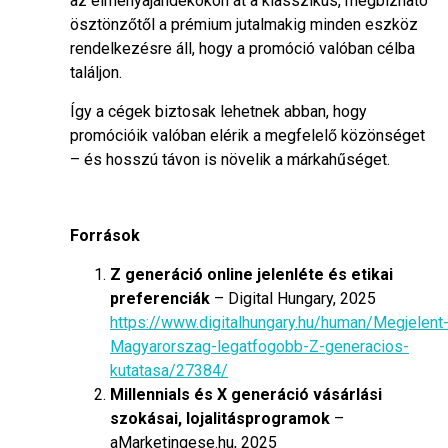
az élményajándékokon át a klasszikus, megbízható
ösztönzőtől a prémium jutalmakig minden eszköz
rendelkezésre áll, hogy a promóció valóban célba
találjon.
Így a cégek biztosak lehetnek abban, hogy
promócióik valóban elérik a megfelelő közönséget
– és hosszú távon is növelik a márkahűséget.
Források
Z generáció online jelenléte és etikai
preferenciák
– Digital Hungary, 2025
https://www.digitalhungary.hu/human/Megjelent
Magyarorszag-legatfogobb-Z-generacios-
kutatasa/27384/
Millennials és X generáció vásárlási
szokásai, lojalitásprogramok
–
aMarketingese.hu, 2025