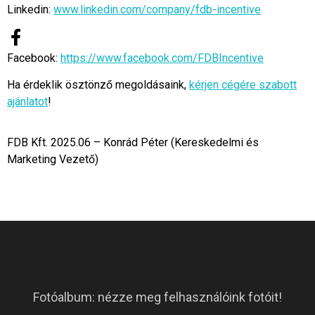
Linkedin:
www.linkedin.com/company/fdb-incentive
Facebook:
https://www.facebook.com/FDBIncentive
Ha érdeklik ösztönző megoldásaink,
kérjen cégére szabott
ajánlatot
!
FDB Kft. 2025.06 – Konrád Péter (Kereskedelmi és
Marketing Vezető)
Fotóalbum: nézze meg felhasználóink fotóit!