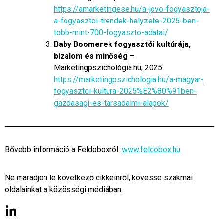
https://amarketingese.hu/a-jovo-fogyasztoja-
a-fogyasztoi-trendek-helyzete-2025-ben-
tobb-mint-700-fogyaszto-adatai/
Baby Boomerek fogyasztói kultúrája,
bizalom és minőség
–
Marketingpszichológia.hu, 2025
https://marketingpszichologia.hu/a-magyar-
fogyasztoi-kultura-2025%E2%80%91ben-
gazdasagi-es-tarsadalmi-alapok/
Bővebb információ a Feldoboxról:
www.feldobox.hu
Ne maradjon le következő cikkeinről, kövesse szakmai
oldalainkat a közösségi médiában: