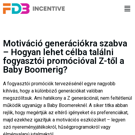
Motiváció generációkra szabva
– Hogyan lehet célba találni
fogyasztói promócióval Z-től a
Baby Boomerig?
A fogyasztói promóciók tervezésénél egyre nagyobb
kihívás, hogy a különböző generációkat valóban
megszólítsuk. Ami hatékony a Z generációnál, nem feltétlenül
működik ugyanúgy a Baby Boomereknél. A siker titka abban
rejlik, hogy megértjük az eltérő igényeket és preferenciákat,
majd ezekhez igazítjuk a motivációs eszközöket – legyen
szó nyereményjátékokról, hűségprogramokról vagy
élményalapú jutalmakról.