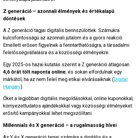
Z generáció – azonnali élmények és értékalapú
döntések
A Z generáció tagjai digitális bennszülöttek. Számukra
kulcsfontosságú az azonnali jutalom és a gyors reakció.
Emellett erősen figyelnek a fenntarthatóságra, a társadalmi
felelősségvállalásra és a közösségi élményekre.
Egy 2025-ös hazai kutatás szerint a Z generáció átlagosan
4,6 órát tölt naponta online
, és sokan elfordulnak egy
márkától, ha az nem felel meg etikai elvárásaiknak (
Digital
Hungary
).
Őket a legjobban digitális megoldásokkal, online kuponokkal,
környezettudatos ajándékokkal vagy közösségi élményeket
erősítő kampányokkal lehet megszólítani.
Millennials és X generáció – a rugalmasság hívei
Az Y és X generáció tagjai számára a digitális és a