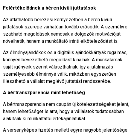
Felértékelődnek a béren kívüli juttatások
Az átláthatóbb bérezési környezetben a béren kívüli
juttatások szerepe várhatóan tovább erősödik. A személyre
szabható megoldások nemcsak a dolgozók motivációját
növelhetik, hanem a munkáltató iránti elköteleződést is.
Az élményajándékok és a digitális ajándékkártyák rugalmas,
könnyen bevezethető megoldást kínálnak. A munkatársak
saját igényeik szerint választhatnak, így a jutalmazás
személyesebb élménnyé válik, miközben egyszerűen
illeszthető a vállalat meglévő juttatási rendszerébe.
A bértranszparencia mint lehetőség
A bértranszparencia nem csupán új kötelezettségeket jelent,
hanem lehetőséget is arra, hogy a vállalatok tudatosabban
alakítsák ki munkáltatói értékajánlatukat.
A versenyképes fizetés mellett egyre nagyobb jelentősége