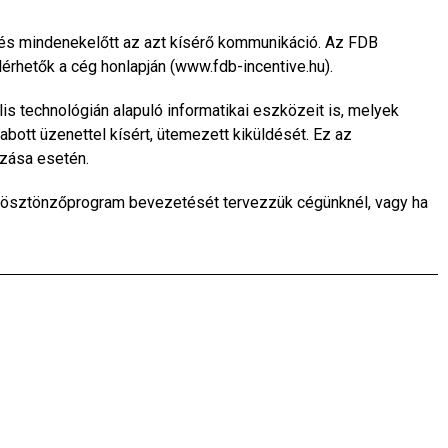
 és mindenekelőtt az azt kísérő kommunikáció. Az FDB
lérhetők a cég honlapján (www.fdb-incentive.hu).
lis technológián alapuló informatikai eszközeit is, melyek
bott üzenettel kísért, ütemezett kiküldését. Ez az
azása esetén.
yi ösztönzőprogram bevezetését tervezzük cégünknél, vagy ha