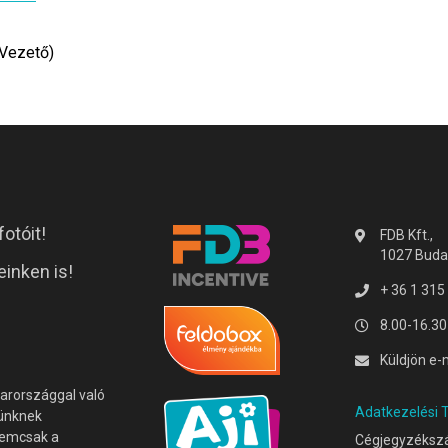
 Vezető)
otóit!
FDB Kft.,
1027 Budap
inken is!
+ 36 1 315
8.00-16.30
Küldjön e-
arországgal való
Adatkezelési 
ünknek
emcsak a
Cégjegyzéksz