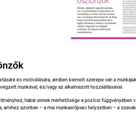
önzők
tására és motiválására, amiben kiemelt szerepe van a munkájuk 
lvégzett munkával, és/vagy az alkalmazott hozzáállásával.
esítményhez, habár ennek mérhetősége a pozíció függvényében vál
tása, amihez azonban – a mai munkaerőpiaci helyzetben – a szav