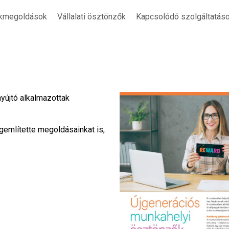
ékmegoldások
Vállalati ösztönzők
Kapcsolódó szolgáltatás
nyújtó alkalmazottak
gemlítette megoldásainkat is,