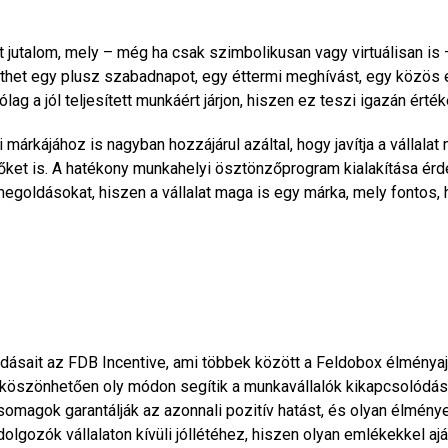
t jutalom, mely – még ha csak szimbolikusan vagy virtuálisan is
nthet egy plusz szabadnapot, egy éttermi meghívást, egy közö
ag a jól teljesített munkáért járjon, hiszen ez teszi igazán érté
árkájához is nagyban hozzájárul azáltal, hogy javítja a vállalat 
etőket is. A hatékony munkahelyi ösztönzőprogram kialakítása é
megoldásokat, hiszen a vállalat maga is egy márka, mely fontos, 
ldásait az FDB Incentive, ami többek között a Feldobox élményaj
 köszönhetően oly módon segítik a munkavállalók kikapcsolódás
omagok garantálják az azonnali pozitív hatást, és olyan élménye
l a dolgozók vállalaton kívüli jóllétéhez, hiszen olyan emlékekke