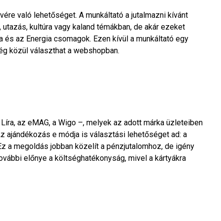
ére való lehetőséget. A munkáltató a jutalmazni kívánt
utazás, kultúra vagy kaland témákban, de akár ezeket
ia és az Energia csomagok. Ezen kívül a munkáltató egy
őség közül választhat a webshopban.
 Líra, az eMAG, a Wigo –, melyek az adott márka üzleteiben
Az ajándékozás e módja is választási lehetőséget ad: a
Ez a megoldás jobban közelít a pénzjutalomhoz, de igény
. További előnye a költséghatékonyság, mivel a kártyákra