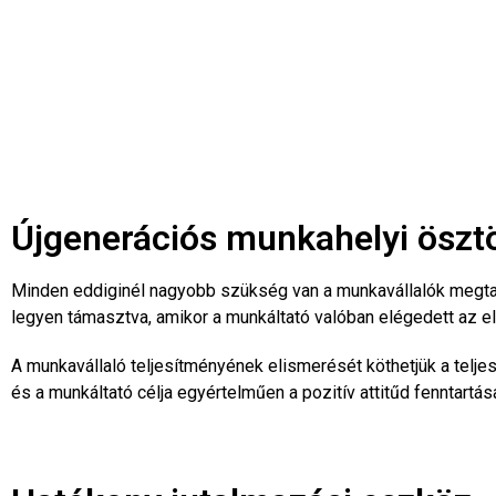
Újgenerációs munkahelyi öszt
Minden eddiginél nagyobb szükség van a munkavállalók megtar
legyen támasztva, amikor a munkáltató valóban elégedett az e
A munkavállaló teljesítményének elismerését köthetjük a telj
és a munkáltató célja egyértelműen a pozitív attitűd fenntar