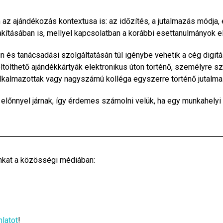
az ajándékozás kontextusa is: az időzítés, a jutalmazás módja,
akításában is, mellyel kapcsolatban a korábbi esettanulmányok e
n és tanácsadási szolgáltatásán túl igénybe vehetik a cég digitá
tölthető ajándékkártyák elektronikus úton történő, személyre sza
alkalmazottak vagy nagyszámú kolléga egyszerre történő jutalm
 előnnyel járnak, így érdemes számolni velük, ha egy munkahel
inkat a közösségi médiában:
nlatot
!