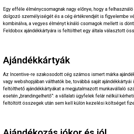
Egy efféle élménycsomagnak nagy előnye, hogy a felhasználó so
dolgozó személyiségét és a cég értékrendjét is figyelembe vé
kombinálva, a vegyes élményt kínáló csomagok mellett is dönt
Feldobox ajándékkártyára is feltölthet egy általa választott 
Ajándékkártyák
Az Incentive-re szakosodott cég számos ismert márka ajándékká
vagy webshopjában válthatók be, továbbá saját ajándékkártyái 
feltölthető ajándékkártyákat a megjutalmazott munkavállaló s
esetén „brandingelhető”: a vállalati ügyfelek felár nélkül kérhe
feltöltött összegek után sem kell külön kezelési költséget fiz
Ajándékozás jókor és jól