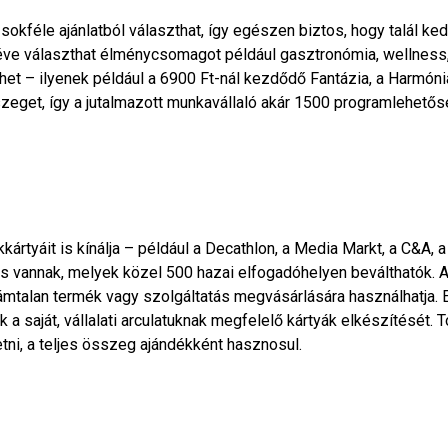
kféle ajánlatból választhat, így egészen biztos, hogy talál kedv
ve választhat élménycsomagot például gasztronómia, wellness, 
het – ilyenek például a 6900 Ft-nál kezdődő Fantázia, a Harmón
összeget, így a jutalmazott munkavállaló akár 1500 programlehet
rtyáit is kínálja – például a Decathlon, a Media Markt, a C&A, a
is vannak, melyek közel 500 hazai elfogadóhelyen beválthatók. 
zámtalan termék vagy szolgáltatás megvásárlására használhatja. 
tik a saját, vállalati arculatuknak megfelelő kártyák elkészítését
etni, a teljes összeg ajándékként hasznosul.