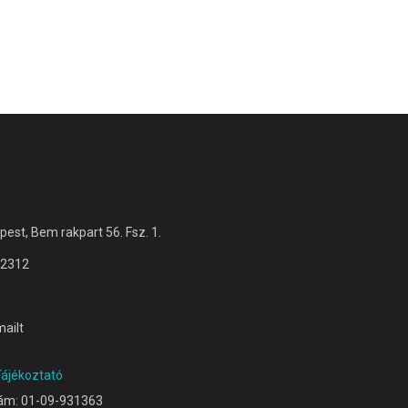
est, Bem rakpart 56. Fsz. 1.
 2312
mailt
Tájékoztató
ám: 01-09-931363