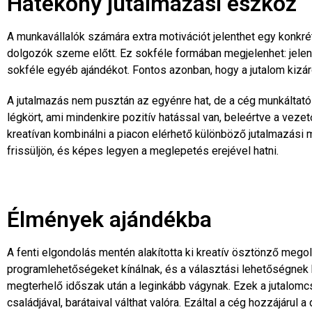
Hatékony jutalmazási eszköz
A munkavállalók számára extra motivációt jelenthet egy konkré
dolgozók szeme előtt. Ez sokféle formában megjelenhet: jele
sokféle egyéb ajándékot. Fontos azonban, hogy a jutalom kizáról
A jutalmazás nem pusztán az egyénre hat, de a cég munkáltatói m
légkört, ami mindenkire pozitív hatással van, beleértve a vez
kreatívan kombinálni a piacon elérhető különböző jutalmazási 
frissüljön, és képes legyen a meglepetés erejével hatni.
Élmények ajándékba
A fenti elgondolás mentén alakította ki kreatív ösztönző mego
programlehetőségeket kínálnak, és a választási lehetőségnek
megterhelő időszak után a leginkább vágynak. Ezek a jutalomcs
családjával, barátaival válthat valóra. Ezáltal a cég hozzájáru