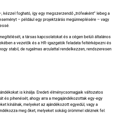
 –, kézzel fogható, így egy megszerzendő „trófeaként” lebeg a
s eseményt – például egy projektzárás megünneplésére – vagy
kessé.
megítélését, a társas kapcsolatokat és a cégen belüli általános
rdekében a vezetők és a HR-igazgatók feladata feltérképezni és
hogy stabil, de rugalmas arculattal rendelkezzen, rendszeresen
ándékokat is kínálja. Eredeti élménycsomagjaik változatos
át és pihenését, ahogy arra a megajándékozottak egy-egy
ket kínálnak, melyeket az ajándékozott egyedül, vagy a
l ajándékozza meg őket, melyeket sokáig örömmel idéznek fel.