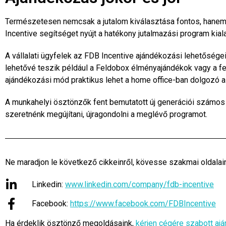
Természetesen nemcsak a jutalom kiválasztása fontos, hanem 
Incentive segítséget nyújt a hatékony jutalmazási program kial
A vállalati ügyfelek az FDB Incentive ajándékozási lehetőségei
lehetővé teszik például a Feldobox élményajándékok vagy a fel
ajándékozási mód praktikus lehet a home office-ban dolgozó 
A munkahelyi ösztönzők fent bemutatott új generációi számos
szeretnénk megújítani, újragondolni a meglévő programot.
Ne maradjon le következő cikkeinről, kövesse szakmai oldala
Linkedin:
www.linkedin.com/company/fdb-incentive
Facebook:
https://www.facebook.com/FDBIncentive
Ha érdeklik ösztönző megoldásaink,
kérjen cégére szabott ajá